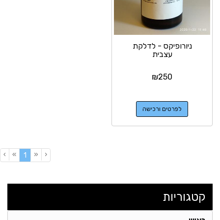
ניורופיקס - לדלקת
עצבית
₪
250
לפרטים ורכישה
›
»
«
‹
(current)
1
קטגוריות