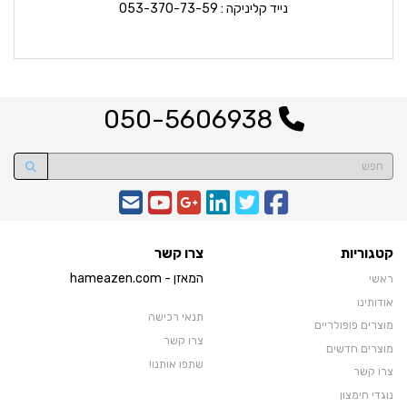
נייד קליניקה : 053-370-73-59
050-5606938
קטגוריות
צרו קשר
המאזן - hameazen.com
ראשי
אודותינו
תנאי רכישה
מוצרים פופולריים
צרו קשר
מוצרים חדשים
שתפו אותנו!
צרו קשר
נוגדי חימצון