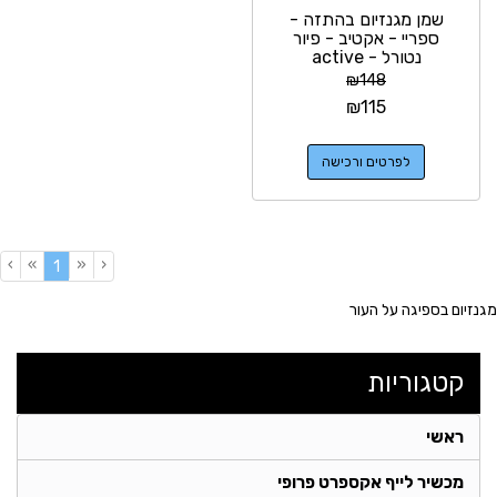
שמן מגנזיום בהתזה -
ספריי - אקטיב - פיור
נטורל - active
magnesium oil מיועד...
₪
148
₪
115
לפרטים ורכישה
›
»
«
‹
(current)
1
מגנזיום בספיגה על העור
קטגוריות
ראשי
מכשיר לייף אקספרט פרופי