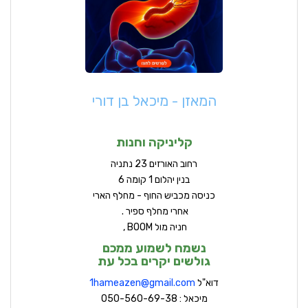
המאזן - מיכאל בן דורי
קליניקה וחנות
ר
חוב האורזים 23 נתניה
בנין יהלום 1 קומה 6
כניסה מכביש החוף - מחלף הארי
אחרי מחלף ספיר .
חניה מול BOOM ,
נשמח לשמוע ממכם
גולשים יקרים בכל עת
דוא"ל
hameazen@gmail.com
1
מיכאל : 050-560-69-38