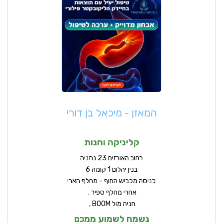
המאזן - מיכאל בן דורי
קליניקה וחנות
ר
חוב האורזים 23 נתניה
בנין יהלום 1 קומה 6
כניסה מכביש החוף - מחלף הארי
אחרי מחלף ספיר .
חניה מול BOOM ,
נשמח לשמוע ממכם