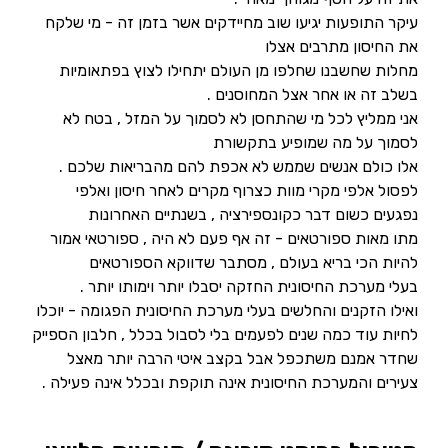
עיקר התופעות יגיעו שוב מחיידקים אשר בזמן זה - מי שלקח
את החיסון מתרבים אצלו
מחלות שחשבנו שחלפו מן העולם יתחילו לצוץ בפתאומיות
בשלב זה או אחר אצל המחוסנים .
אני ממליץ לכל מי שהתחסן לא לסמוך על המזל , בטח לא
לסמוך על מה שמופיע בתקשורת
אלו כולם אנשים שממש לא אכפת להם מהבריאות שלכם .
לפסול אלפי מקרי מוות כצרוף מקרים לאחר חיסון ואלפי
נפגעים כשום דבר כקונספירציה , בשנתיים האחרונות
מתו מאות ספורטאים - זה אף פעם לא היה , ספורטאי אמור
להיות הכי בריא בעולם , מסתבר שדווקא הספורטאים
בעלי מערכת החיסונית החזקה יסבלו יותר וימותו יותר .
ואילו הזקנים והחלשים בעלי מערכת החיסונית הפגומה - יוכלו
לחיות עוד כמה שנים לפעמים בלי לסבול בכלל , חלבון הספייק
שחדר אמנם משתכפל אבל בקצב איטי הרבה יותר מאצל
צעירים והמערכת החיסונית אינה תוקפת ובכלל אינה פעילה .