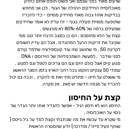
שרעים מאוד בפני עצמם ואני פשוט תופס אותם כחלק
מאוכלוסיית החיידקים הרגילה של הגוף , לכן אני מחפש
בבדיקות אחוז גבוה מאוד מחיידק מסויים - כדי להכריז
שתופעה מסויית פעילה בגוף - זה עדיין לא אומר שחיידקים
שפעילים ברמה של 60%-80% לא מורגשים .
קצת על הלא מחוסנים : הם כן במצב הרבה יותר טוב ממי
שקיבל את זריקות הרעל המהונדס , אבל הם עדיין חשופים
לקרינת 5G , מי שחושב שזו עוד קונספירציה שילמד קודם
לפני שידבר , למעשה השתכפלויות של הוירוסים ו DNA
פגוע קיים אצל כולם היום וגם הם צריכים לטפל וגם למנוע ,
עמודי 5G ענקיים הוקמו בכל רחבי הארץ בזמן הסגר הראשון
מי ששולט על חיינו - מחליט מתי ואת מי להקרין , וככה גם יכול
להכריז על מגפה חדשה יש מאין , אין מקרה.
קצת על החיסון
החיסון הוא לא חיסון רגיל - אפשר להגדיר אותו יותר הגדר של
ניסוי על האוכלוסיה ,
מי שקרא עד עכשיו את מה שכתבתי וקצת למד על ביל גייטס (
שותף פעיל פייזר/ מודרנה) יודע שהמטרה הראשית