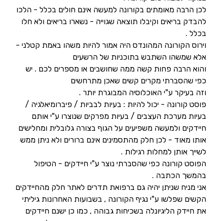
לכן הרבה מאומתים בקורונה למעשה אינם חולים בכלל - הלכו
להבדק בריאים וקיבלו תוצאה שגוייה - נשארו בריאים ולא חלו
בכלל .
וירוס הקורונה המהונדס היה אמור להיות משהו באמת קטלני -
אלא שמשהו השתבש בתוכניות של הרשעים
והוא הרבה פחות קשה ממה שחושבים או מספרים לכם . יש
כפי שהסברתי מקרים קשים שאכן מתרחשים
וזה בעיקר ע"י האוכלוסיה המבוגרת יותר .
פוסט קורונה - יכול להיות : בעיות לבביות / פיברומיאלגיה /
בעיות מערכת העצבים / בעיות מפרקים שנוצרו ע"י אותם
חיידקים ולמעשה משפיעים על הגוף בצורה גלובלית ומחלישים
אותו מאוד - לכן חלק מהתסמינים אינם ברורים ולא ניתן ממש
לשייך אותן למחלות רגילות .
הפוסט קורונה כפי שהסברתי נוצר ע"י חיידקים - הטיפול
בהמשך הכתבה .
אני מניח שניתן יהיה גם ברפואת תדרים לאתר חלק מהחיידקים
הקשים שפלשו ע"י נגיף הקורונה , בשבועות האחרונות גיליתי
את חיידק הליגיונלה בשכיחות גבוהה , כמו כן ישנם חיידקים