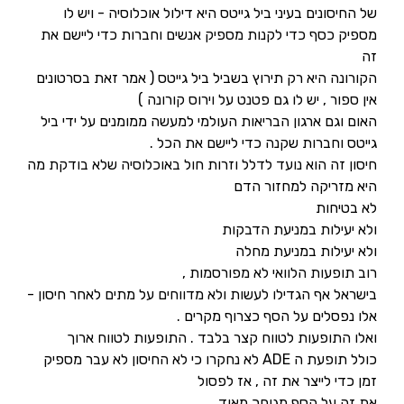
של החיסונים בעיני ביל גייטס היא דילול אוכלוסיה - ויש לו
מספיק כסף כדי לקנות מספיק אנשים וחברות כדי ליישם את
זה
הקורונה היא רק תירוץ בשביל ביל גייטס ( אמר זאת בסרטונים
אין ספור , יש לו גם פטנט על וירוס קורונה )
האום וגם ארגון הבריאות העולמי למעשה ממומנים על ידי ביל
גייטס וחברות שקנה כדי ליישם את הכל .
חיסון זה הוא נועד לדלל וזרות חול באוכלוסיה שלא בודקת מה
היא מזריקה למחזור הדם
לא בטיחות
ולא יעילות במניעת הדבקות
ולא יעילות במניעת מחלה
רוב תופעות הלוואי לא מפורסמות ,
בישראל אף הגדילו לעשות ולא מדווחים על מתים לאחר חיסון -
אלו נפסלים על הסף כצרוף מקרים .
ואלו התופעות לטווח קצר בלבד . התופעות לטווח ארוך
כולל תופעת ה ADE לא נחקרו כי לא החיסון לא עבר מספיק
זמן כדי לייצר את זה , אז לפסול
את זה על הסף מגוחך מאוד .