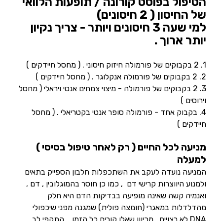
הטיפול בפוסט קורונה / תופעות הלוואי
של החיסון ( 2 חיסונים)
למי שעה 3 חיסונים ויותר - צריך נקיון
יותר ארוך .
1. 2 בקבוקים של פורמולה חיזוק חיסוני . ( מחסל חיידקים )
2. 2 בקבוקים של פורמולה אנקלוגר . ( מחסל חיידקים )
3. 2 בקבוקים של פורמולה - מיצוי צמחים אנטי ויראלי ( מחסל
וירוסים )
4. בקבוק אחד - פורמולה סופר אנטי בקטריאלי . ( מחסל
חיידקים )
מניעה לכל החיים ( רק לאחר טיפול בסיסי )
למעלה
המניעה נועדה לעקב את השתכפלות חלבון הספייק בתאים
ולמנוע היווצרות קרישי דם , כמו כן חוסר בהמוגלובין , דם ,
ואנמיה קשה שאינה מופיעה בבדיקות הדם היא חלק
מהדלדלות במאגרי (חומצה פולית) שמגנה מפני שיכפולי
DNA לא רצויים , מכיוון שאלו קורים כל הזמן , התקפי לב