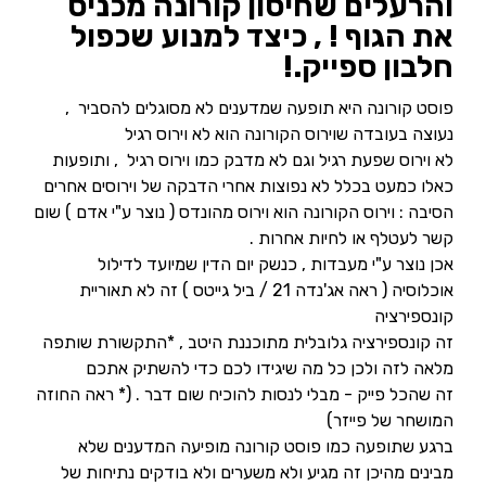
והרעלים שחיסון קורונה מכניס
את הגוף ! , כיצד למנוע שכפול
חלבון ספייק.!
פוסט קורונה היא תופעה שמדענים לא מסוגלים להסביר ,
נעוצה בעובדה שוירוס הקורונה הוא לא וירוס רגיל
לא וירוס שפעת רגיל וגם לא מדבק כמו וירוס רגיל , ותופעות
כאלו כמעט בכלל לא נפוצות אחרי הדבקה של וירוסים אחרים
הסיבה : וירוס הקורונה הוא וירוס מהונדס ( נוצר ע"י אדם ) שום
קשר לעטלף או לחיות אחרות .
אכן נוצר ע"י מעבדות , כנשק יום הדין שמיועד לדילול
אוכלוסיה ( ראה אג'נדה 21 / ביל גייטס ) זה לא תאוריית
קונספירציה
זה קונספירציה גלובלית מתוכננת היטב , *התקשורת שותפה
מלאה לזה ולכן כל מה שיגידו לכם כדי להשתיק אתכם
זה שהכל פייק - מבלי לנסות להוכיח שום דבר . (* ראה החוזה
המושחר של פייזר)
ברגע שתופעה כמו פוסט קורונה מופיעה המדענים שלא
מבינים מהיכן זה מגיע ולא משערים ולא בודקים נתיחות של