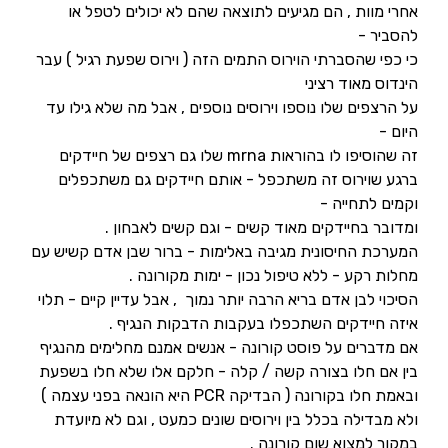
אחרי מוות , הם מגיעים לתוצאה שהם לא יכולים לטפל או
להסביר -
כי כפי שהסברתי הוירוס התמים הזה ( וירוס שפעת רגיל ) עבר
הינדוס מאוד רציני
על הרצפים שלו נוספו וירוסים נוספים , אבל מה שלא גילו עד
היום -
זה שהוסיפו לו בהוראות mrna שלו גם רצפים של חיידקים
ברגע שוירוס זה משתכפל - אותם חיידקים גם משתכפלים
וקמים לתחייה -
ומדובר בחיידקים מאוד קשים - וגם קשים לאבחון .
המערכת החיסונית מגיבה באלימות - ברור שבן אדם קשיש עם
מחלות רקע - ללא טיפול נכון - ימות מקורונה .
הסיכוי לבן אדם בריא הרבה יותר נמוך , אבל עדיין קיים - תלוי
איזה חיידקים השתכפלו בעקבות הדבקות הנגיף .
אם מדברים על פוסט קורונה - אנשים אמנם מחלימים מהנגיף
בין אם חלו בצורה קשה / קלה - חלקם אלו שלא חלו בשפעת
ובאמת חלו בקורונה ( הבדיקה PCR היא הונאה בפני עצמה )
ולא מבדילה בכלל בין וירוסים שונים כמעט , וגם לא מיועדת
במקור למצוא שום קורונה .