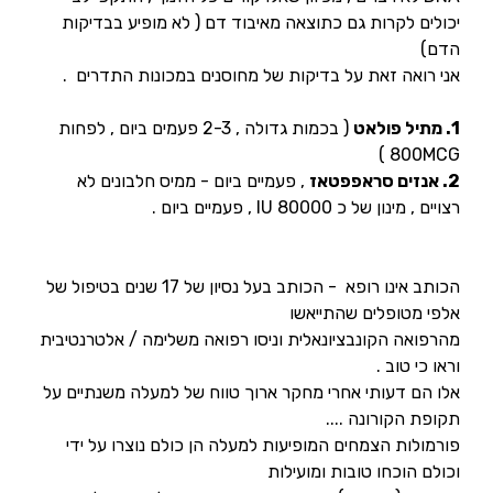
יכולים לקרות גם כתוצאה מאיבוד דם ( לא מופיע בבדיקות
הדם)
אני רואה זאת על בדיקות של מחוסנים במכונות התדרים .
1. מתיל פולאט
( בכמות גדולה , 2-3 פעמים ביום , לפחות
800MCG )
2. אנזים סראפפטאז
, פעמיים ביום - ממיס חלבונים לא
רצויים , מינון של כ 80000 IU , פעמיים ביום .
הכותב אינו רופא - הכותב בעל נסיון של 17 שנים בטיפול של
אלפי מטופלים שהתייאשו
מהרפואה הקונבציונאלית וניסו רפואה משלימה / אלטרנטיבית
וראו כי טוב .
אלו הם דעותי אחרי מחקר ארוך טווח של למעלה משנתיים על
תקופת הקורונה ....
פורמולות הצמחים המופיעות למעלה הן כולם נוצרו על ידי
וכולם הוכחו טובות ומועילות