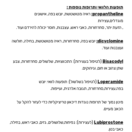
תופעות הלוואי ותרופות נוספות :
propantheline
:
ראיה מטושטשת, יובש בפה, אישונים
מוגדלים,עצירות
, הזעת יתר, סחרחורות, כאבי ראש, עצבנות, חוסר יכולת להירדם ועוד.
dicyclomine
:
יובש בפה, סחרחורות, ראיה מטושטשת, בחילה, חולשה
ועצבנות ועוד.
Bisacodyl
(לטיפול בעצירות): התכווצויות, שלשולים, סחרחורות, צבע
שתן צהוב או חום, וגיהוקים.
Loperamide
(לטיפול בשלשול): תופעות לוואי: יובש
בפה,עצירות,סחרחורת, תגובה אלרגית, ועייפות.
מינון נמוך של תרופות נוגדות דיכאון טריציקליות כדי לעזור להקל על
הכאב מעיים.
Lubiprostone
(לעצירות): נפיחות,שלושולים, גזים, כאבי ראש, בחילה,
כאבי בטן.