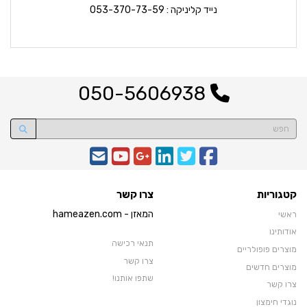
נייד קליניקה : 053-370-73-59
050-5606938
קטגוריות
צרו קשר
המאזן - hameazen.com
ראשי
אודותינו
תנאי רכישה
מוצרים פופולריים
צרו קשר
מוצרים חדשים
שתפו אותנו!
צרו קשר
נוגדי חימצון