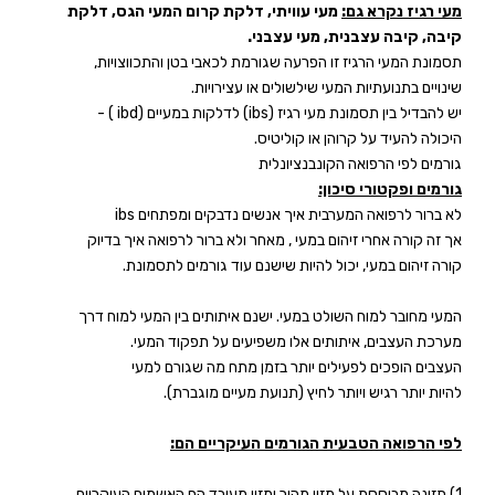
מעי רגיז נקרא גם:
מעי עוויתי, דלקת קרום המעי הגס, דלקת
קיבה, קיבה עצבנית, מעי עצבני.
תסמונת המעי הרגיז זו הפרעה שגורמת לכאבי בטן והתכווצויות,
שינויים בתנועתיות המעי שילשולים או עצירויות.
יש להבדיל בין תסמונת מעי רגיז (
ibs
) לדלקות במעיים (
ibd
) -
היכולה להעיד על קרוהן או קוליטיס.
גורמים לפי הרפואה הקונבנציונלית
גורמים ופקטורי סיכון:
לא ברור לרפואה המערבית איך אנשים נדבקים ומפתחים
ibs
אך זה קורה אחרי זיהום במעי , מאחר ולא ברור לרפואה איך בדיוק
קורה זיהום במעי, יכול להיות שישנם עוד גורמים לתסמונת.
המעי מחובר למוח השולט במעי. ישנם איתותים בין המעי למוח דרך
מערכת העצבים, איתותים אלו משפיעים על תפקוד המעי.
העצבים הופכים לפעילים יותר בזמן מתח מה שגורם למעי
להיות יותר רגיש ויותר לחיץ (תנועת מעיים מוגברת).
לפי הרפואה הטבעית הגורמים העיקריים הם:
1) תזונה מבוססת על מזון מהיר ומזון מעובד הם האשמים העיקריים