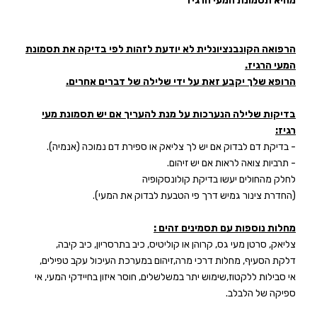
מהיא תסמונת המעי הרגיז
הרפואה הקונבנציונלית לא יודעת לזהות לפי בדיקה את תסמונת
המעי הרגיז.
הרופא שלך יקבע זאת על ידי שלילה של דברים אחרים.
בדיקות שלילה הנערכות על מנת להעריך אם יש תסמונת מעי
רגיז:
- בדיקת דם לבדוק אם יש לך צליאק או ספירת דם נמוכה (אנמיה).
- תרביות צואה לראות אם יש זיהום.
לחלק מהחולים יעשו בדיקת קולונסקופיה
(החדרת צינור גמיש דרך פי הטבעת לבדוק את המעי).
מחלות נוספות עם תסמינים זהים :
צליאק, סרטן מעי גס, קרוהן או קוליטיס, כיב בתרסריון, כיב קיבה,
דלקת הסעיף, מחלות דרכי מרה,זיהום במערכת העיכול עקב טפילים,
אי סבילות ללקטוז,שימוש יתר במשלשלים, חוסר איזון בחיידקי המעי, אי
ספיקה של הלבלב.