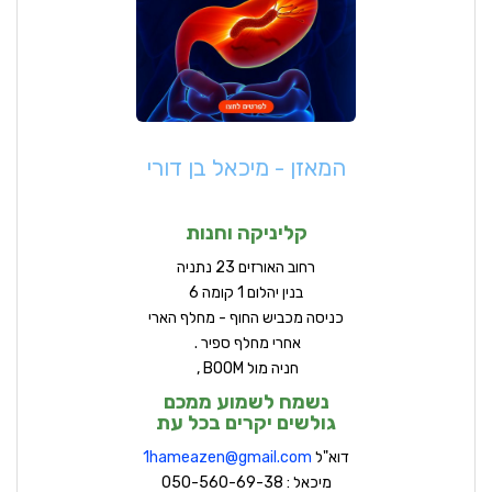
המאזן - מיכאל בן דורי
קליניקה וחנות
ר
חוב האורזים 23 נתניה
בנין יהלום 1 קומה 6
כניסה מכביש החוף - מחלף הארי
אחרי מחלף ספיר .
חניה מול BOOM ,
נשמח לשמוע ממכם
גולשים יקרים בכל עת
דוא"ל
hameazen@gmail.com
1
מיכאל : 050-560-69-38