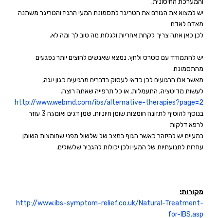
והמערכת החיסונית.
יש למצוא את הגורם את הטריגר לתסמונת המעי הרגיז והטריגר משתנה
מאדם לאדם
לכן כאן אתה צריך לקחת אחריות ולגלות מה טוב לך ומה לא.
יש להתמודד עם סטרס ולחץ. נמצא שאנשים לחוצים יותר נפגעים
מהתסמונת
מאשר אלו הרגועים לכן כדאי לעסוק בדברים מרגיעים כגון יוגה,
לעשות מדיטציה, התעמלות, או כל תרפייה שאתה רוצה.
http://www.webmd.com/ibs/alternative-therapies?page=2
בנוסף להוסיף לתזונה חומצות שומן חיוניות, שמן דגים ואומגה 3 עוזר
לרפא דלקות
במעיים יש להיזהר כאשר הגוף במצב של שלשול מפני שחומצות השומן
עוזרות לתנועתיות של המעי ולכן יכולות להגביר שלשולים.
מקורות:
http://www.ibs-symptom-relief.co.uk/Natural-Treatment-
for-IBS.asp