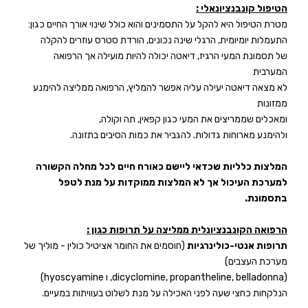
הטיפול קונבנציונאלי :
מטרת הטיפול היא להקל על התסמינים והוא כולל שינוי אורך החיים כגון:
התעמלות יומיומית, הרגלי שינה נכונים, הורדת סטרס עוזרים להקלה
של תסמונת המעי הרגיז, דיאטה יכולה להיות מועילה אך הרפואה
המערבית
לא מצאה דיאטה יעילה עליה אפשר להמליץ, הרפואה ממליצה להימנע
ממזונות
ומאכלים שממריצים את המעי כגון קפאין, תה וקולה,
ולהימנע מארוחות גדולות. להגביר את כמות הסיבים בתזונה.
המלצות כלליות שכדאי ליישם כאורח חיים לכל מחלה הקשורה
למערכת העיכול אך לא המלצות ממוקדות על מנת לטפל
בתסמונת.
הרפואה הקונבנציונלית ממליצה על תרופות כגון :
תרופות אנטי-כולינרגיות
(חוסמים את החומר אציטיל כולין - מוליך של
מערכת העצבים)
(
dicyclomine, propantheline, belladonna
, ו
hyoscyamine
)
הנלקחות כחצי שעה לפני האכילה על מנת לשלוט בעוויתות במעיים.