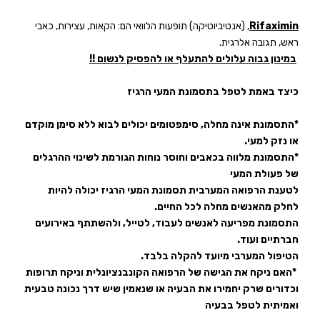
Rifaximin
, (אנטיביוטיקה) תופעות הלוואי הם: הקאות, עצירות, כאבי
ראש, תגובה אלרגית.
במינון גבוה עלולים להתעלף או להפסיק לנשום !!
כיצד באמת לטפל בתסמונת המעי הרגיז
*התסמונת אינה מחלה, סימפטומים יכולים לבוא ללא סימן מוקדם
או נזק למעי.
*התסמונת מלווה בכאבים וחוסר נוחות הגורמת לשינוי ההרגלים
של פעולת המעי
לטענת הרפואה המערבית תסמונת המעי הרגיז יכולה להיות
לחלק מהאנשים מחלה לכל החיים.
התסמונת מפריעה לאנשים לעבוד, לטייל, ולהשתתף באירועים
חברתיים ועוד.
הטיפול המערבי מיועד להקלה בלבד.
*האם ניקח את הגישה של הרפואה הקונבנציונלית וניקח תרופות
וכדורים שרק יחמירו את הבעיה או שנאמין שיש דרך נכונה טבעית
ואמיתית לטפל בבעיה