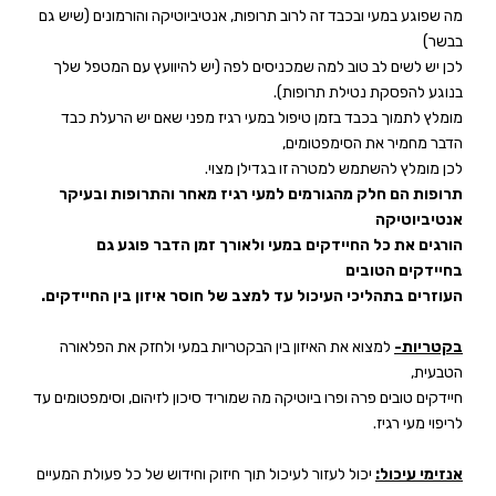
מה שפוגע במעי ובכבד זה לרוב תרופות, אנטיביוטיקה והורמונים (שיש גם
בבשר)
לכן יש לשים לב טוב למה שמכניסים לפה (יש להיוועץ עם המטפל שלך
בנוגע להפסקת נטילת תרופות).
מומלץ לתמוך בכבד בזמן טיפול במעי רגיז מפני שאם יש הרעלת כבד
הדבר מחמיר את הסימפטומים,
לכן מומלץ להשתמש למטרה זו בגדילן מצוי.
תרופות הם חלק מהגורמים למעי רגיז מאחר והתרופות ובעיקר
אנטיביוטיקה
הורגים את כל החיידקים במעי ולאורך זמן הדבר פוגע גם
בחיידקים הטובים
העוזרים בתהליכי העיכול עד למצב של חוסר איזון בין החיידקים.
בקטריות-
למצוא את האיזון בין הבקטריות במעי ולחזק את הפלאורה
הטבעית,
חיידקים טובים פרה ופרו ביוטיקה מה שמוריד סיכון לזיהום, וסימפטומים עד
לריפוי מעי רגיז.
אנזימי עיכול:
יכול לעזור לעיכול תוך חיזוק וחידוש של כל פעולת המעיים