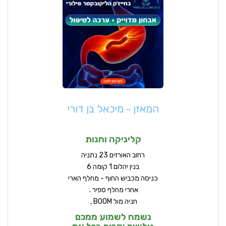
המאזן - מיכאל בן דורי
קליניקה וחנות
ר
חוב האורזים 23 נתניה
בנין יהלום 1 קומה 6
כניסה מכביש החוף - מחלף הארי
אחרי מחלף ספיר .
חניה מול BOOM ,
נשמח לשמוע ממכם