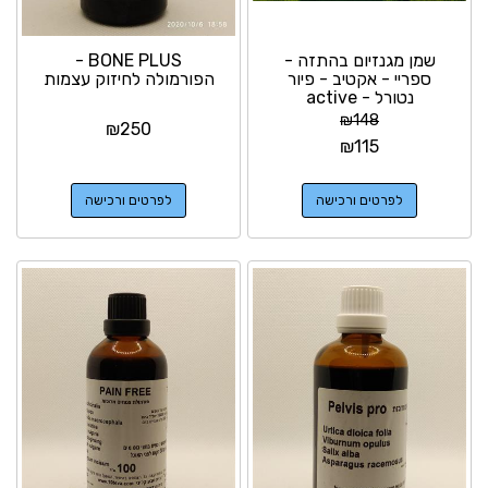
שמן מגנזיום בהתזה -
BONE PLUS -
ספריי - אקטיב - פיור
הפורמולה לחיזוק עצמות
נטורל - active
magnesium oil מיועד...
₪
148
₪
250
₪
115
לפרטים ורכישה
לפרטים ורכישה