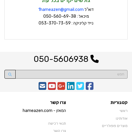
גולשים יקרים בכל עת
דוא"ל
hameazen@gmail.com
1
מיכאל : 050-560-69-38
נייד קליניקה : 053-370-73-59
050-5606938
קטגוריות
צרו קשר
המאזן - hameazen.com
ראשי
אודותינו
תנאי רכישה
מוצרים פופולריים
צרו קשר