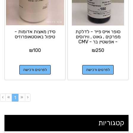
סופר אייס פייר - לדלקת
סידן מאצות אדומות -
מפרקים , גאוט , ווירוסים
טיפול באוסטאופרוזיס
- אפשטיין בר - CMV
₪
100
₪
250
לפרטים ורכישה
לפרטים ורכישה
›
»
«
‹
(current)
1
קטגוריות