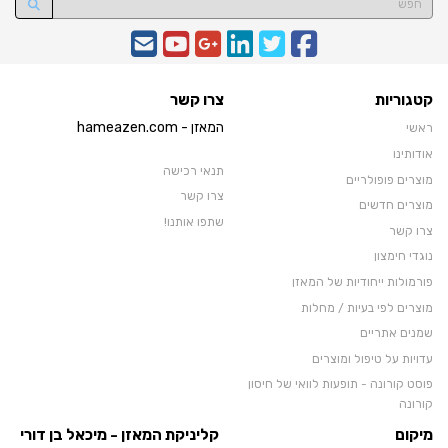
קטגוריות
צרו קשר
המאזן - hameazen.com
ראשי
אודותינו
תנאי רכישה
מוצרים פופולריים
צרו קשר
מוצרים חדשים
שתפו אותנו!
צרו קשר
נוגדי חימצון
פורמולות ייחודיות של המאזן
מוצרים לפי בעיות / מחלות
שמנים אתריים
עדויות על טיפול ומוצרים
פוסט קורונה - תופעות לוואי של חיסון
קורונה
סרטוני וידאו
מיקום
קליניקת המאזן - מיכאל בן דורי