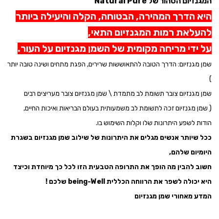
המגנזיום הטהור של Natural Pure
היא הדרך המהירה, הבטוחה, הקלה והיעילה ביותר
להעלאת רמות המגנזיום התאי,
על ידי מריחה מקומית של השמן מגנזיום על העור.
שמן מגנזיום: הדרך הטובה להתאוששות שרירים, הפגת מתחים ושינה טובה יותר
)
שמן מגנזיום צובר תשומת לב מתמדת \ שמן מגנזיום צובר מעריצים רבים
( שמן מגנזיום זכה לתשומת לב משמעותית בעולם הבריאות ואיכות החיים,
הודות לשפע היתרונות שלו וקלות השימוש בו.
ככל שיותר אנשים מגלים את היתרונות של שילוב שמן מגנזיום בשגרת
היומיום שלהם,
חשוב להבין מה הופך את התרופה הטבעית הזו לכל כך מיוחדת וכיצד
היא יכולה לשפר את הרווחה הכללית being-Well שלכם !
המדע מאחורי שמן מגנזיום