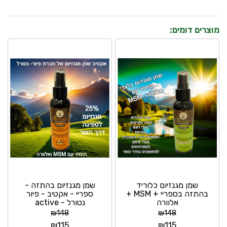
מוצרים דומים:
שמן מגנזיום כלוריד
שמן מגנזיום בהתזה -
בהתזה בספריי + MSM +
ספריי - אקטיב - פיור
אלוורה
נטורל - active
magnesium oil מיועד...
₪
148
₪
148
₪
115
₪
115