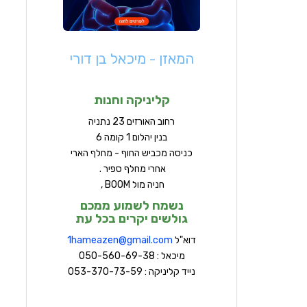
המאזן - מיכאל בן דורי
קליניקה וחנות
ר
חוב האורזים 23 נתניה
בנין יהלום 1 קומה 6
כניסה מכביש החוף - מחלף הארי
אחרי מחלף ספיר .
חניה מול BOOM ,
נשמח לשמוע ממכם
גולשים יקרים בכל עת
דוא"ל
hameazen@gmail.com
1
מיכאל : 050-560-69-38
נייד קליניקה : 053-370-73-59