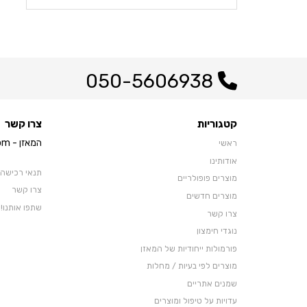
050-5606938
קטגוריות
צרו קשר
המאזן - hameazen.com
ראשי
אודותינו
תנאי רכישה
מוצרים פופולריים
צרו קשר
מוצרים חדשים
שתפו אותנו!
צרו קשר
נוגדי חימצון
פורמולות ייחודיות של המאזן
מוצרים לפי בעיות / מחלות
שמנים אתריים
עדויות על טיפול ומוצרים