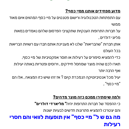
מדוע מפחידים אותנו ממיי כסף
?
עם התפתחות הטכנולוגיה ורישום פטנטים על מיי כסף המהווים איום מאוד
ממשי
על חברות התרופות הענקיות שתקציבי הפרסום שלהם נאמדים במאות
מליוני דולרים ,
אותן חברות "שהבריאות" שלנו לא מעניינת אותם חברו עם רשויות הבריאות
בכל העולם
כדי להמציא סיפורים על רעילות או חוסר אפקטיביות של מיי כסף,
תארו לכם שהיה מוצר שמחסל חיידקים , וירוסים ופטריות באותה יעילות
ואף הרבה יותר
יעיל מכל אנטיביוטיקה הנמכרת קיום ? אז זהו שיש כזו המצאה , אלו הם
"מיי כסף" ,
ולמה שיסתירו ממכם כזה מוצר מדהים?
כי ההפסד של חברות התרופות יהיה
"
מליארדי דולרים
"
והם יצטרכו להמציא פתרונות חדשים לבעיות ישנות
מה גם ש ל
"
מיי כסף
"
אין תופעות לוואי והם חסרי
רעילות