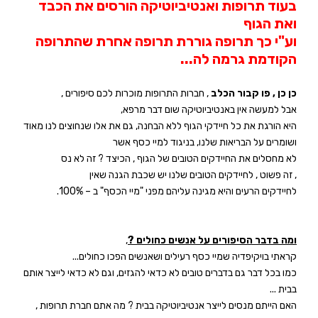
בעוד תרופות ואנטיביוטיקה הורסים את הכבד
ואת הגוף
וע"י כך תרופה גוררת תרופה אחרת שהתרופה
הקודמת גרמה לה
...
כן כן , פו קבור הכלב
,
חברות התרופות מוכרות לכם סיפורים ,
אבל למעשה אין באנטיביוטיקה שום דבר מרפא,
היא הורגת את כל חיידקי הגוף ללא הבחנה, גם את אלו שנחוצים לנו מאוד
ושומרים על הבריאות שלנו, בניגוד למיי כסף אשר
לא מחסלים את החיידקים הטובים של הגוף , הכיצד ? זה לא נס
, זה פשוט , לחיידקים הטובים שלנו יש שכבת הגנה שאין
לחיידקים הרעים והיא מגינה עליהם מפני "מיי הכסף" ב – 100%
.
ומה בדבר הסיפורים על אנשים כחולים
?
,
קראתי בויקיפדיה שמיי כסף רעילים ושאנשים הפכו כחולים
...
כמו בכל דבר גם בדברים טובים לא כדאי להגזים, וגם לא כדאי לייצר אותם
בבית ...
האם הייתם מנסים לייצר אנטיביוטיקה בבית ? מה אתם חברת תרופות ,