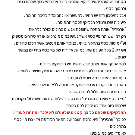
מסתבר שהאמריקאים דווקא אוהבים לייצר את המיי כסף שלהם בבית
ולחסוך כסף ,
אבל לחיסכון הזה יש מחיר , למעשה אין להם מדד לריכוז החומר ,
ליעילות שלו ולגודל חלקיקי הכסף התמיסה ,
"ארגיריה" אותה מחלה שהופכת אנשים כחולים יכולה לקראות
רק למי ששותה מיי כסף אשר נעשו במים מינרליים או לא טהורים מספיק
וע"י מוטות כסף בתהליך בייתי , בנוסף אותם אנשים אשר הפכו כחולים ,
ויש רק 2 בכל העולם שתו כמויות אדירות של מיי כסף מידי יום במשך
שנים ..
למיי הכסף אשר אותם אנשים שתו יש חלקיקים גדולים –
אשר נלכדים מתחת לעור ואם יש ריכוז גבוהה מספיק וחשיפה לשמש
העור הופך אחרי כמה שנים לגוון כחול...
האם הייתם לוקחים אנטיביוטיקה או תרופה ללא מרשם רופא ,
כולם יודעים שזה עלול להיות קטלני.
"מיי הכסף שאנחנו מוכרים* הם נטולי רעילות וגם אם תשתו 18 בקבוקים
שלמים ביום אחד לא יקרה לכם כלום!!!
החלקיקים שלהם כל כך קטנים שלעולם לא ילכדו מתחת לעור
! ,
לפיכך "ארגיריה" היא נחלת העבר של המאה הקודמת אז ייצרו מיי כסף
בתהליכים
לא מדויקים כמו בימינו