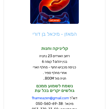
המאזן - מיכאל בן דורי
קליניקה וחנות
ר
חוב האורזים 23 נתניה
בנין יהלום 1 קומה 6
כניסה מכביש החוף - מחלף הארי
אחרי מחלף ספיר .
חניה מול BOOM ,
נשמח לשמוע ממכם
גולשים יקרים בכל עת
דוא"ל
hameazen@gmail.com
1
מיכאל : 050-560-69-38