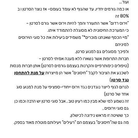
ועוד...
או כמה גורמים יחדיו, עד שהגוף לא עומד בעומס- אז נוצר הסרטן ו ב
80% זה
"וירוס רדום" אשר התעורר והפך להיות וירוס אשר גורם לסרטן –
כי המערכת החיסונית לא מסוגלת להתמודד איתו.
"מיי הכסף שאנחנו מוכרים*" משמידים ביעילות את כל סוגי הוירוסים
למיניהם
ולפיכך מסוגלים גם למנוע סרטן.
חברות התרופות אשר נשארו ללא מענה אמיתי לסרטן –
(טיפולים כימותרפיים והקרנות בעצמם גורמים לסרטן) אותן חברות מנסות
לשכנע את הציבור לקבל "חיסונים" אשר הן מייצרות
על מנת להתחסן
נגד סרטן
(
לגרום לגוף לייצר נוגדנים נגד וירוס ייחודי-ספציפי על מנת למנוע סוג
אחד של סרטן)
זה נשמע למי שלא מבין כמו רעיון טוב , אבל סוגי סרטן יש הרבה וכמו כן
גם סוגי וירוסים ,
כך ששיטה זו מראש נידונה לכישלון,
מה גם שה"חיסונים" בעצמם הם "רעילים" ויעילותם מוטלת מאוד בספק
.