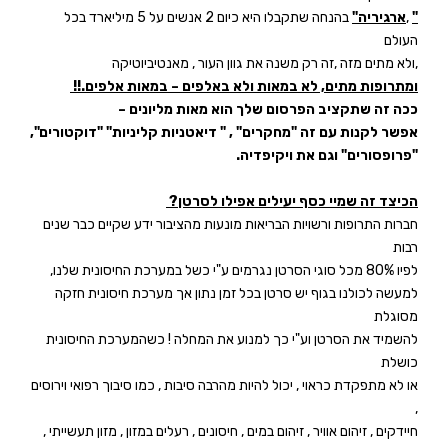
"
,
ארגיריה
"
בהנחה שתקבלו היא כיום 2 אנשים על 5 מיליארד בכל
העולם
,ולא מתים מזה ,זה רק משנה את גוון העור , מאנטיביוטיקה
ומתרופות מתים, לא במאות ולא באלפים – במאות אלפים
!!.
ככה זה שתקציב הפרסום שלך הוא מאות מליונים –
אפשר לקנות עם זה "מחקרים" , " דיאטניות קליניות" "דוקטורים",
"פרופסורים" וגם את ויקיפדיה
.
הכיצד זה שמיי כסף יעילים אפילו לסרטן
?
חברות התרופות ורשויות הבריאות מונעות מהציבור ידע שקיים כבר שנים
רבות
לפיו 80% מכל סוגי הסרטן נגרמים ע"י כשל במערכת החיסונית שלנו,
למעשה לכולנו בגוף יש סרטן בכל זמן נתון אך מערכת חיסונית חזקה
מסוגלת
להשמיד את הסרטן וע"י כך למנוע את המחלה ! כשהמערכת החיסונית
כושלת
או לא מתפקדת כראוי , יכול להיות מהרבה סיבות , כמו סיבוך רפואי וירוסים
,
חיידקים , זיהום אוויר , זיהום במים , חיסונים , רעלים במזון , מזון תעשייתי ,