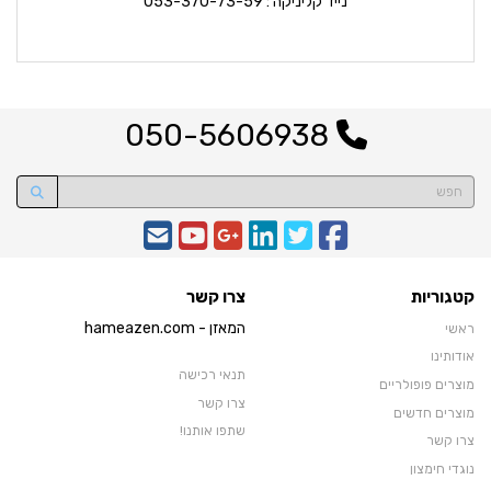
נייד קליניקה : 053-370-73-59
050-5606938
קטגוריות
צרו קשר
המאזן - hameazen.com
ראשי
אודותינו
תנאי רכישה
מוצרים פופולריים
צרו קשר
מוצרים חדשים
שתפו אותנו!
צרו קשר
נוגדי חימצון