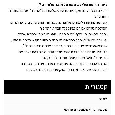
כיצד הרופא שלי לא שמע על מוצר פלאי זה
?
רופאים בכל העולם מקבלים את הידע שלהם ואת "התנ"ך" שלהם מחברות
התרופות,
אשר ממנות את הלימודים שלהם ולמעשה התרופות שהם מוכרים לנו הם
הפרנסה שלהם אם הם יצאו כנגד חברות התרופות
וימכרו פתאום "מיי כסף" זה יהיה נס... תפנימו היטב " הרופא שלכם
, או יותר נכון 90% מכל הרופאים לא מבינים במיי כסף או בצמחי מרפא ,
או ברפואה סינית או ,הומיאופתיה ,ברפואה אלטרנטיבית בכלל " ,
כל נסיון שלהם למכור לכם מוצר שכזה עלול לגרום להם לאבד את
הרישיון ה"רופא" שלהם שעליו עמלו כל כך קשה .
מה גם שחברות התרופות גם אם יזכירו בפניהם את המיי כסף הם
יוזכרו באופן שלילי בדיוק בדרך שויקיפדיה מנסה להציג לכם.
קטגוריות
ראשי
מכשיר לייף אקספרט פרופי