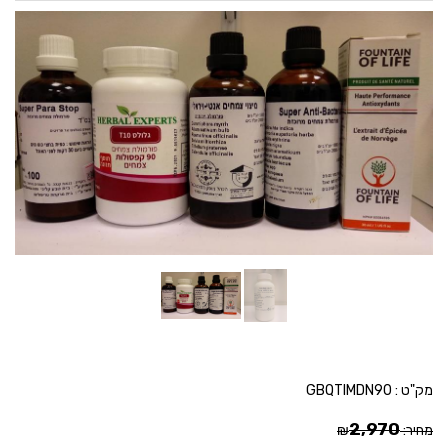
מק"ט :
GBQTIMDN90
2,970
מחיר:
₪