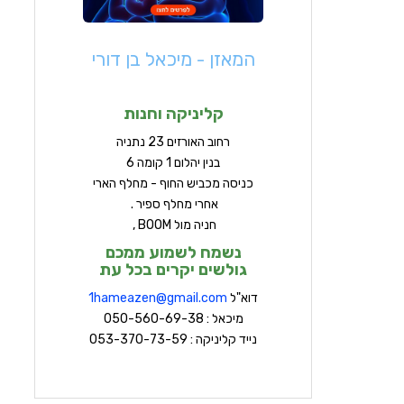
המאזן - מיכאל בן דורי
קליניקה וחנות
ר
חוב האורזים 23 נתניה
בנין יהלום 1 קומה 6
כניסה מכביש החוף - מחלף הארי
אחרי מחלף ספיר .
חניה מול BOOM ,
נשמח לשמוע ממכם
גולשים יקרים בכל עת
דוא"ל
hameazen@gmail.com
1
מיכאל : 050-560-69-38
נייד קליניקה : 053-370-73-59