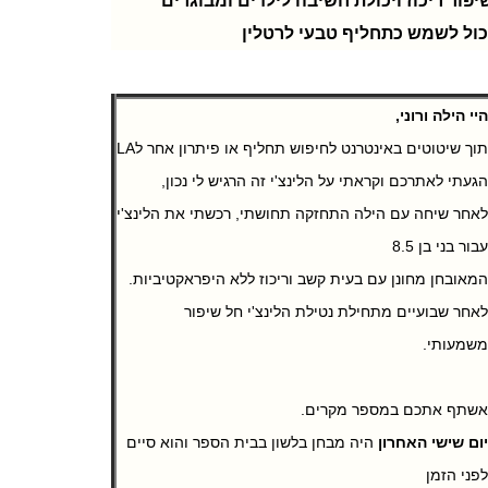
יפור ריכוז ויכולת חשיבה לילדים ומבוגרים
כול לשמש כתחליף טבעי לרטלין
יי הילה ורוני,
תוך שיטוטים באינטרנט לחיפוש תחליף או פיתרון אחר לLA
געתי לאתרכם וקראתי על הלינצ'י זה הרגיש לי נכון,
אחר שיחה עם הילה התחזקה תחושתי, רכשתי את הלינצ'י
בור בני בן 8.5
מאובחן מחונן עם בעית קשב וריכוז ללא היפראקטיביות.
אחר שבועיים מתחילת נטילת הלינצ'י חל שיפור
שמעותי.
שתף אתכם במספר מקרים.
ום שישי האחרון
היה מבחן בלשון בבית הספר והוא סיים
פני הזמן