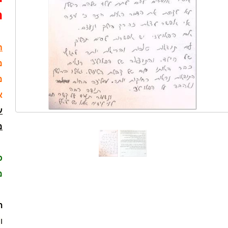
ה
ה
מ
מ
א
ע
מ
כ
מ
ת
ו