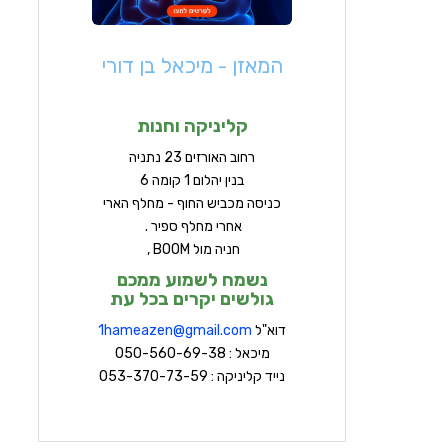
המאזן - מיכאל בן דורי
קליניקה וחנות
ר
חוב האורזים 23 נתניה
בנין יהלום 1 קומה 6
כניסה מכביש החוף - מחלף הארי
אחרי מחלף ספיר .
חניה מול BOOM ,
נשמח לשמוע ממכם
גולשים יקרים בכל עת
דוא"ל
hameazen@gmail.com
1
מיכאל : 050-560-69-38
נייד קליניקה : 053-370-73-59