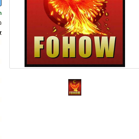
ת
מ
r
1. מחזק את מב
2. ממריץ תפק
3. מחזק תנועה פריסטלטית
4. משפר את זרימת הדם 
5. מפרק ומסיר הצטברויות ש