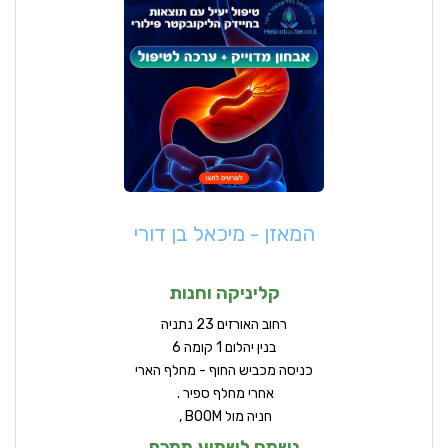
המאזן - מיכאל בן דורי
קליניקה וחנות
ר
חוב האורזים 23 נתניה
בנין יהלום 1 קומה 6
כניסה מכביש החוף - מחלף הארי
אחרי מחלף ספיר .
חניה מול BOOM ,
נשמח לשמוע ממכם