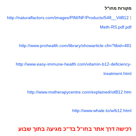
מקורות מחו"ל
http://naturalfactors.com/images/PIM/NF/Products/548__VitB12
:
Meth-RS.pdf.pdf
http://www.prohealth.com/library/showarticle.cfm?libid=481
http://www.easy-immune-health.com/vitamin-b12-deficiency-
treatment.html
http://www.mstherapycentre.com/explained/vitB12.htm
http://www.whale.to/w/b12.html
רכישה דרך אתר בחו"ל בד"כ מגיעה בתוך שבוע