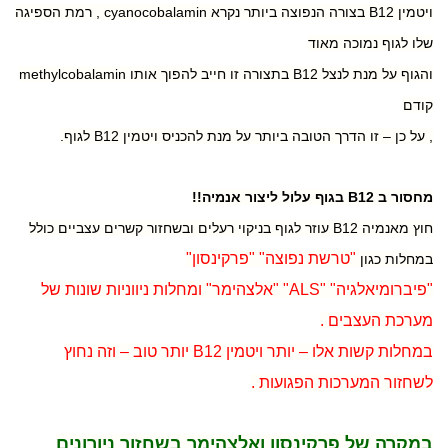
ויטמין B12 בצורה הנפוצה ביותר נקרא cyanocobalamin , רמת הספיגה
שלו לגוף נמוכה מאוד
והגוף על מנת לנצל B12 בתצורה זו חייב להפוך אותו methylcobalamin
קודם
, על כן – זו הדרך הטובה ביותר על מנת להכניס ויטמין B12 לגוף.
מחסור ב B12 בגוף עלול ליצור אנמיה!!
חוץ מאנמיה B12 עוזר לגוף בניקוי רעלים ובשחזור קשרים עצביים כולל
"טרשת נפוצה" "פרקינסון"
במחלות כגון
"פיברומיאלגיה" "ALS" "אלצהימר" ומחלות ניווניות שונות של
מערכת העצבים .
במחלות קשות אלו – יותר ויטמין B12 יותר טוב – וזה נחוץ
לשחזור המערכות הפגועות .
במקרה של פרקינסון ואלצהימר בשחזור ניורונים