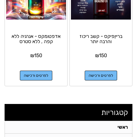
ברייןפיקס - קשב ריכוז
אדפטומקס - אנרגיה ללא
והרבה יותר
קפה , ללא סטרס
₪
150
₪
150
לפרטים ורכישה
לפרטים ורכישה
קטגוריות
ראשי