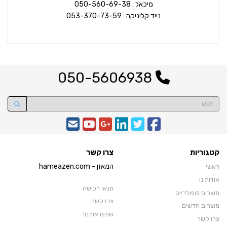
מיכאל : 050-560-69-38
נייד קליניקה : 053-370-73-59
050-5606938
קטגוריות
צרו קשר
המאזן - hameazen.com
ראשי
אודותינו
תנאי רכישה
מוצרים פופולריים
צרו קשר
מוצרים חדשים
שתפו אותנו!
צרו קשר