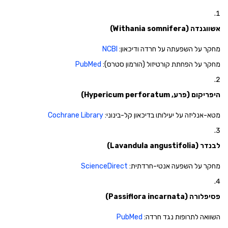
אשווגנדה (Withania somnifera)
מחקר על השפעתה על חרדה ודיכאון:
NCBI
מחקר על הפחתת קורטיזול (הורמון סטרס):
PubMed
היפריקום (פרע, Hypericum perforatum)
מטא-אנליזה על יעילותו בדיכאון קל-בינוני:
Cochrane Library
לבנדר (Lavandula angustifolia)
מחקר על השפעה אנטי-חרדתית:
ScienceDirect
פסיפלורה (Passiflora incarnata)
השוואה לתרופות נגד חרדה:
PubMed