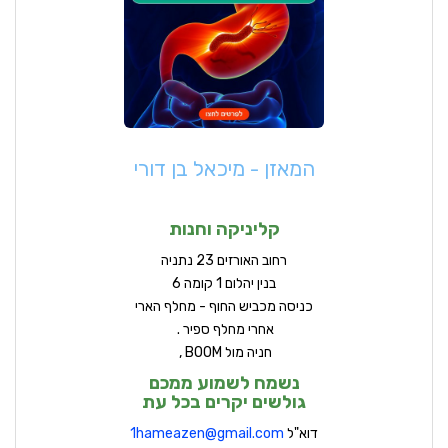
המאזן - מיכאל בן דורי
קליניקה וחנות
ר
חוב האורזים 23 נתניה
בנין יהלום 1 קומה 6
כניסה מכביש החוף - מחלף הארי
אחרי מחלף ספיר .
חניה מול BOOM ,
נשמח לשמוע ממכם
גולשים יקרים בכל עת
דוא"ל
hameazen@gmail.com
1