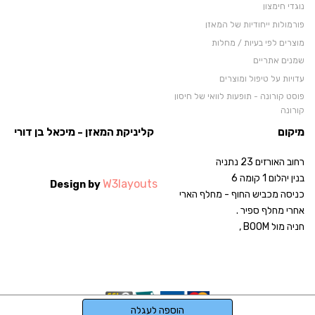
נוגדי חימצון
פורמולות ייחודיות של המאזן
מוצרים לפי בעיות / מחלות
שמנים אתריים
עדויות על טיפול ומוצרים
פוסט קורונה - תופעות לוואי של חיסון
קורונה
סרטוני וידאו
מיקום
קליניקת המאזן - מיכאל בן דורי
פוריות
ר
חוב האורזים 23 נתניה
מגנזיום שמן וג'ל , קרם
בנין יהלום 1 קומה 6
W3layouts
מוצרים מחו"ל - אייהרב
Design by
כניסה מכביש החוף - מחלף הארי
פטריות מרפא של חברת לייף סייקל
אחרי מחלף ספיר .
בדיקת אירידיולוגיה ממוחשבת
חניה מול BOOM ,
טיפול באוזון רקטלי
אוריקולותרפיה - דיקור אוזן
רפואת תדרים
PREMIO40 - פרימיו40
המיוחדים נגד סטרס