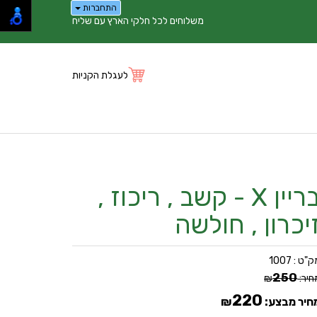
התחברות
משלוחים לכל חלקי הארץ עם שליח
לעגלת הקניות
בריין X - קשב , ריכוז ,
יכרון , חולשה
ק"ט :
1007
250
חיר:
₪
220
חיר מבצע:
₪