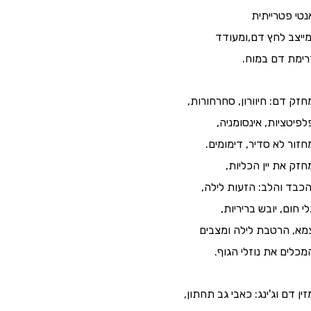
נטי פטרייתית
מייצב לחץ דם,ומעודד
רימת דם במוח.
חזק דם: חיוורון, סחרחורות,
לפיטציות, אינסומניה,
חזור לא סדיר, דימומים.
חזק את יין הכליות,
כבד והלב: הזעות לילה,
לי חום, יובש בריריות,
מא, הרטבת לילה ומצבים
מכלים את נוזלי הגוף.
זין דם וג'ינג: כאבי גב תחתון,