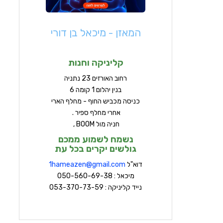
המאזן - מיכאל בן דורי
קליניקה וחנות
ר
חוב האורזים 23 נתניה
בנין יהלום 1 קומה 6
כניסה מכביש החוף - מחלף הארי
אחרי מחלף ספיר .
חניה מול BOOM ,
נשמח לשמוע ממכם
גולשים יקרים בכל עת
דוא"ל
hameazen@gmail.com
1
מיכאל : 050-560-69-38
נייד קליניקה : 053-370-73-59