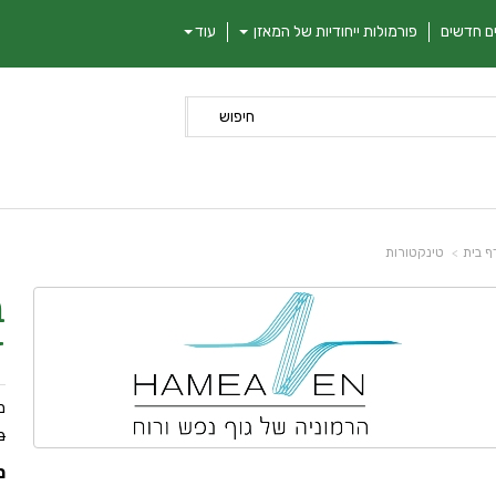
ם חדשים
פורמולות ייחודיות של המאזן
עוד
חיפוש
ף בית
טינקטורות
ז
מ
מ
מ