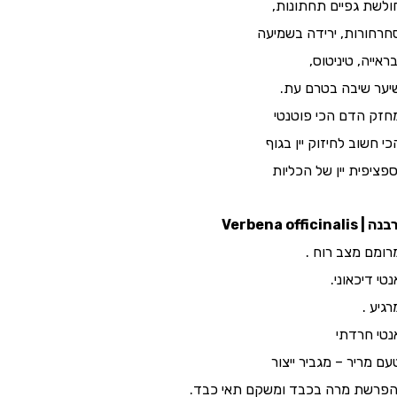
ולשת גפיים תחתונות,
חרחורות, ירידה בשמיעה
בראייה, טיניטוס,
יער שיבה בטרם עת.
חזק הדם הכי פוטנטי
כי חשוב לחיזוק יין בגוף
ספציפית יין של הכליות
נה | Verbena officinalis
רומם מצב רוח .
נטי דיכאוני.
רגיע .
נטי חרדתי
עם מריר – מגביר ייצור
הפרשת מרה בכבד ומשקם תאי כבד.