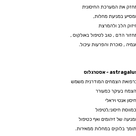
חזק את המערכת החיסונית
מסייע במניעת מחלות,
יזוק הלב ולהמרצת
חזור הדם , טוב לטיפול באולקוס ,
נמיה , סוכרת והפרעות עיכול.
astragal - אסטרגלוס
רפואת הצמחים המודרנית משמש
צמח בעיקר כמעורר
יסון אנטי ויראלי
כמווסת חיסוני,לטיפול
מניעה של זיהומים ואף כטיפול
ומך בלוקים במחלות ממאירות.