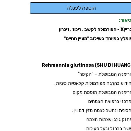
יאור:
- הפורמולה לקשב , ריכוז , זיכרון
ומלץ במיוחד בשילוב "מעיין החיים"
(Rehm
רימניה המבושלת – “הקיסר”
ידוע בהרבה מפורמולות קלאסיות סיניות ,
רימניה המבושלת תופסת מקום
רכזי ברפואת הצמחים
סינית ונחשב לצמח מזין דם ויין,
חזק גינג ועצמות הצמח
שיר בברזל ובעל פעילות